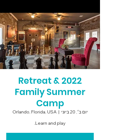
2022 Retreat &
Family Summer
Camp
יום ב׳, 20 ביוני
  |  
Orlando, Florida, USA
Learn and play.