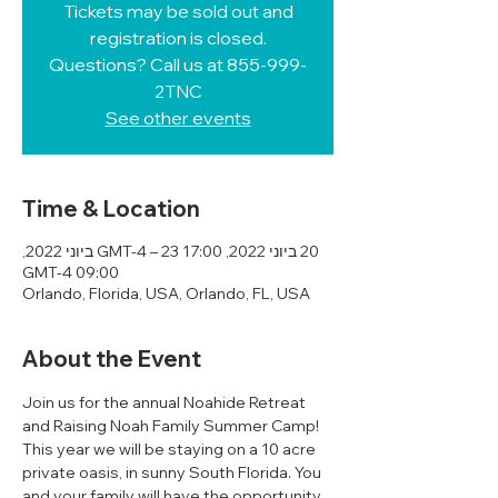
Tickets may be sold out and
registration is closed.
Questions? Call us at 855-999-
2TNC
See other events
Time & Location
20 ביוני 2022, 17:00 GMT-4‎ – 23 ביוני 2022,
09:00 GMT-4‎
Orlando, Florida, USA, Orlando, FL, USA
About the Event
Join us for the annual Noahide Retreat 
and Raising Noah Family Summer Camp! 
This year we will be staying on a 10 acre 
private oasis, in sunny South Florida. You 
and your family will have the opportunity 